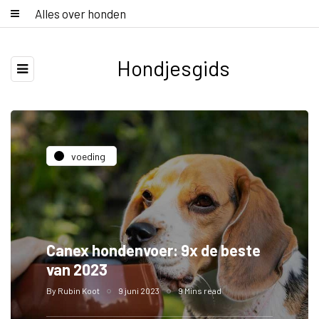
Alles over honden
Hondjesgids
voeding
Canex hondenvoer: 9x de beste
van 2023
By
Rubin Koot
9 juni 2023
9 Mins read