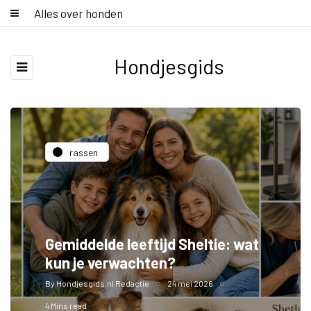
Alles over honden
Hondjesgids
rassen
Gemiddelde leeftijd Sheltie: wat
kun je verwachten?
By
Hondjesgids.nl Redactie
24 mei 2026
4 Mins read