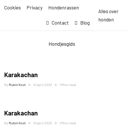
Cookies
Privacy
Hondenrassen
Alles over
honden
Contact
Blog
Hondjesgids
Karakachan
By
Rubin Koot
10 april 2023
1 Mins read
Karakachan
By
Rubin Koot
10 april 2023
1 Mins read