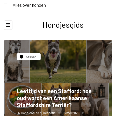
Alles over honden
Hondjesgids
rassen
Leeftijd van een Stafford: hoe
oud wordt een Amerikaanse
Staffordshire Terriër?
By
Hondjesgids.nl Redactie
24 mei 2026