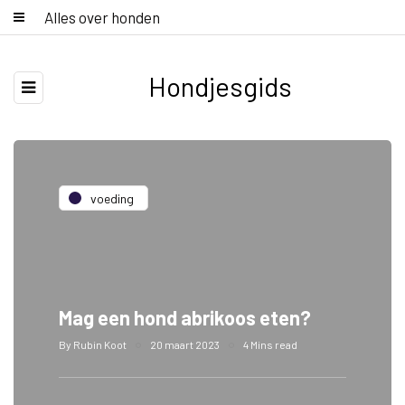
Alles over honden
Hondjesgids
voeding
Mag een hond abrikoos eten?
By
Rubin Koot
20 maart 2023
4 Mins read