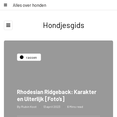
Alles over honden
Hondjesgids
rassen
Rhodesian Ridgeback: Karakter
en Uiterlijk [Foto’s]
By
Rubin Koot
13 april 2023
6 Mins read