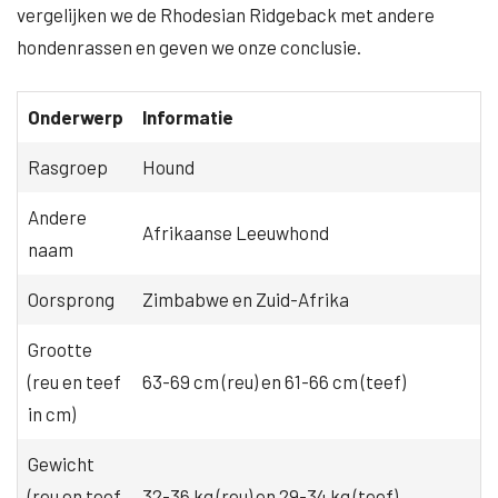
vergelijken we de Rhodesian Ridgeback met andere
hondenrassen en geven we onze conclusie.
Onderwerp
Informatie
Rasgroep
Hound
Andere
Afrikaanse Leeuwhond
naam
Oorsprong
Zimbabwe en Zuid-Afrika
Grootte
(reu en teef
63-69 cm (reu) en 61-66 cm (teef)
in cm)
Gewicht
(reu en teef
32-36 kg (reu) en 29-34 kg (teef)