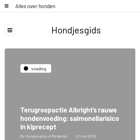
Alles over honden
Hondjesgids
voeding
Terugroepactie Albright’s rauwe
hondenvoeding: salmonellarisico
in kiprecept
By
Hondjesgids.nl Redactie
22 mei 2026