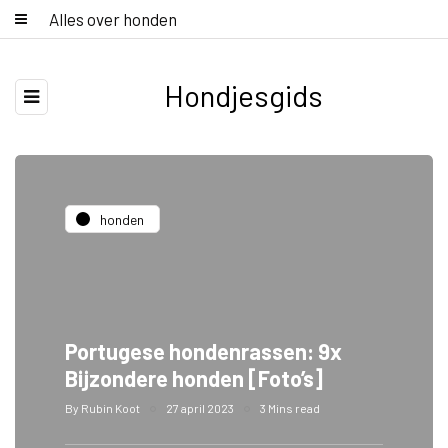
Alles over honden
Hondjesgids
honden
Portugese hondenrassen: 9x
Bijzondere honden [Foto’s]
By
Rubin Koot
27 april 2023
3 Mins read