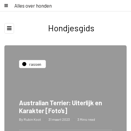
Alles over honden
Hondjesgids
rassen
Australian Terrier: Uiterlijk en
Karakter [Foto’s]
By
Rubin Koot
31 maart 2023
3 Mins read