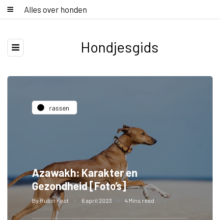
Alles over honden
Hondjesgids
rassen
Azawakh: Karakter en
Gezondheid [Foto’s]
By
Rubin Koot
6 april 2023
4 Mins read