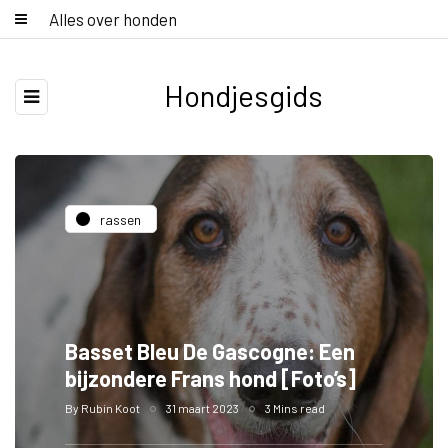
Alles over honden
Hondjesgids
rassen
Basset Bleu De Gascogne: Een
bijzondere Frans hond [Foto’s]
By
Rubin Koot
31 maart 2023
3 Mins read