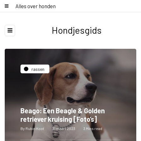
Alles over honden
Hondjesgids
rassen
Beago: Een Beagle & Golden
retriever kruising [Foto’s]
By
Rubin Koot
31 maart 2023
3 Mins read