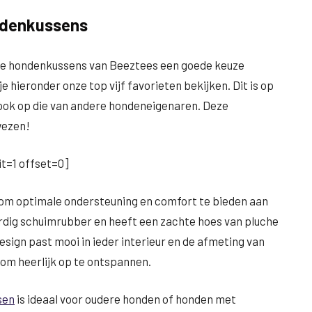
ondenkussens
nde hondenkussens van Beeztees een goede keuze
e hieronder onze top vijf favorieten bekijken. Dit is op
 ook op die van andere hondeneigenaren. Deze
wezen!
t=1 offset=0]
om optimale ondersteuning en comfort te bieden aan
rdig schuimrubber en heeft een zachte hoes van pluche
esign past mooi in ieder interieur en de afmeting van
 om heerlijk op te ontspannen.
sen
is ideaal voor oudere honden of honden met