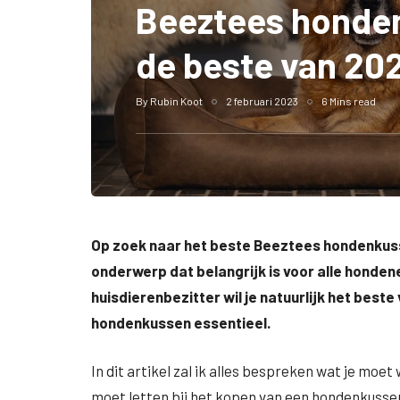
Beeztees honde
de beste van 20
By
Rubin Koot
2 februari 2023
6 Mins read
Op zoek naar het beste Beeztees hondenkuss
onderwerp dat belangrijk is voor alle honde
huisdierenbezitter wil je natuurlijk het beste
hondenkussen essentieel.
In dit artikel zal ik alles bespreken wat je mo
moet letten bij het kopen van een hondenkussen