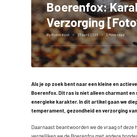
Boerenfox: Kara
Verzorging [Foto
By
Rubin Koot
27 april 2023
3 Mins read
Als je op zoek bent naar een kleine en actiev
Boerenfox. Dit ras is niet alleen charmant en
energieke karakter. In dit artikel gaan we diep
temperament, gezondheid en verzorging van
Daarnaast beantwoorden we de vraag of deze hon
vergelijken we de Boerenfox met andere honden