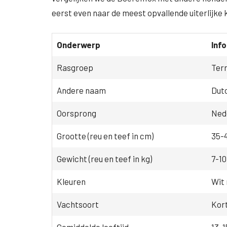
eerst even naar de meest opvallende uiterlijke
Onderwerp
Inf
Rasgroep
Terr
Andere naam
Dutc
Oorsprong
Ned
Grootte (reu en teef in cm)
35-4
Gewicht (reu en teef in kg)
7-10
Kleuren
Wit 
Vachtsoort
Kort