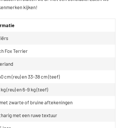
 kenmerken kijken!
ormatie
iërs
h Fox Terrier
erland
0 cm (reu) en 33-38 cm (teef)
 kg (reu) en 6-9 kg (teef)
met zwarte of bruine aftekeningen
harig met een ruwe textuur