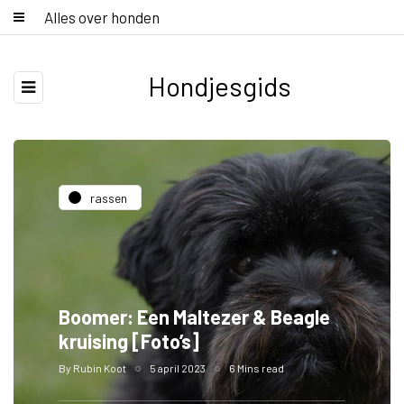
Alles over honden
Hondjesgids
rassen
Boomer: Een Maltezer & Beagle
kruising [Foto’s]
By
Rubin Koot
5 april 2023
6 Mins read