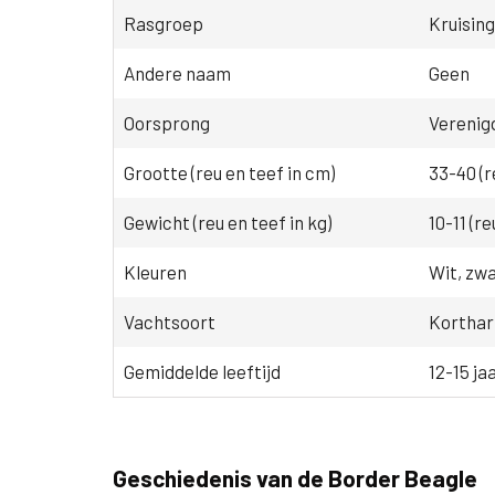
Rasgroep
Kruisin
Andere naam
Geen
Oorsprong
Verenig
Grootte (reu en teef in cm)
33-40 (r
Gewicht (reu en teef in kg)
10-11 (re
Kleuren
Wit, zwa
Vachtsoort
Korthari
Gemiddelde leeftijd
12-15 ja
Geschiedenis van de Border Beagle