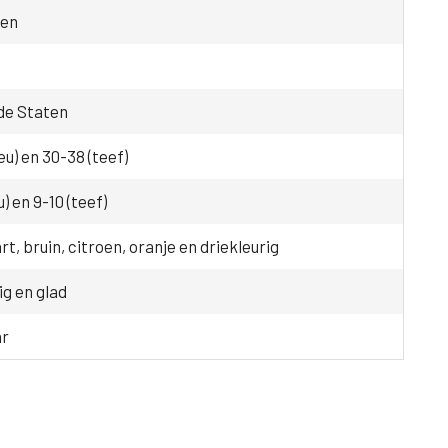
gen
de Staten
eu) en 30-38 (teef)
u) en 9-10 (teef)
rt, bruin, citroen, oranje en driekleurig
g en glad
ar