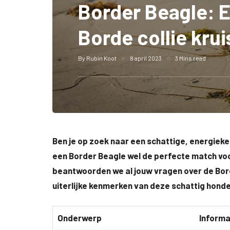
Border Beagle: 
Borde collie krui
By
Rubin Koot
8 april 2023
3 Mins read
Ben je op zoek naar een schattige, energieke
een Border Beagle wel de perfecte match voor j
beantwoorden we al jouw vragen over de Bor
uiterlijke kenmerken van deze schattig hond
Onderwerp
Informa