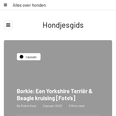
Alles over honden
Hondjesgids
rassen
Borkie: Een Yorkshire Terriër &
Beagle kruising [Foto’s]
By
Rubin Koot
3 januari 2023
3 Mins read