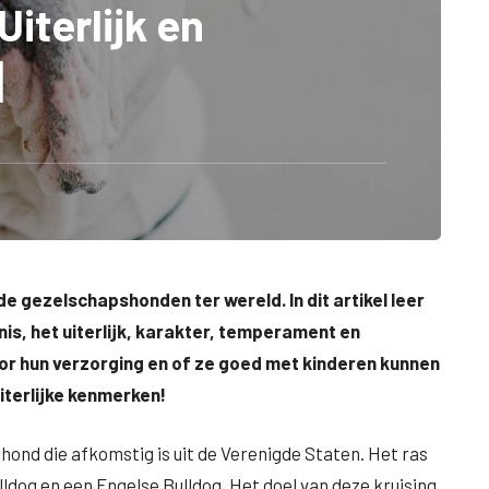
iterlijk en
]
e gezelschapshonden ter wereld. In dit artikel leer
is, het uiterlijk, karakter, temperament en
oor hun verzorging en of ze goed met kinderen kunnen
terlijke kenmerken!
 hond die afkomstig is uit de Verenigde Staten. Het ras
lldog en een Engelse Bulldog. Het doel van deze kruising