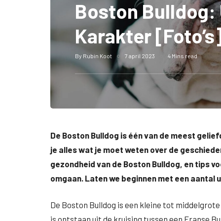
Boston Bulldog: U
Karakter [Foto’s
By
Rubin Koot
7 april 2023
4 Mins read
De Boston Bulldog is één van de meest geliefd
je alles wat je moet weten over de geschieden
gezondheid van de Boston Bulldog, en tips v
omgaan. Laten we beginnen met een aantal ui
De Boston Bulldog is een kleine tot middelgrote
is ontstaan uit de kruising tussen een Franse Bu