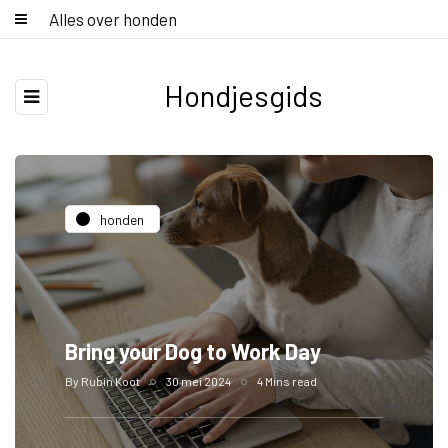
Alles over honden
Hondjesgids
honden
Bring your Dog to Work Day
By
Rubin Koot
30 mei 2024
4 Mins read