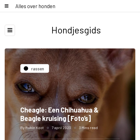
Alles over honden
Hondjesgids
rassen
Cheagle: Een Chihuahua &
Beagle kruising [Foto’s]
By
Rubin Koot
7 april 2023
3 Mins read