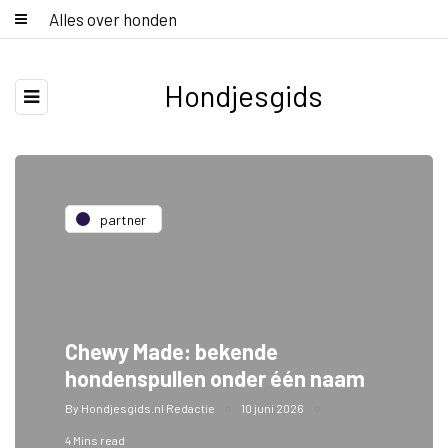
Alles over honden
Hondjesgids
partner
Chewy Made: bekende
hondenspullen onder één naam
By
Hondjesgids.nl Redactie
10 juni 2026
4 Mins read