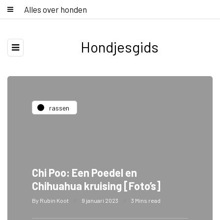
Alles over honden
Hondjesgids
rassen
Chi Poo: Een Poedel en
Chihuahua kruising [Foto’s]
By
Rubin Koot
9 januari 2023
3 Mins read