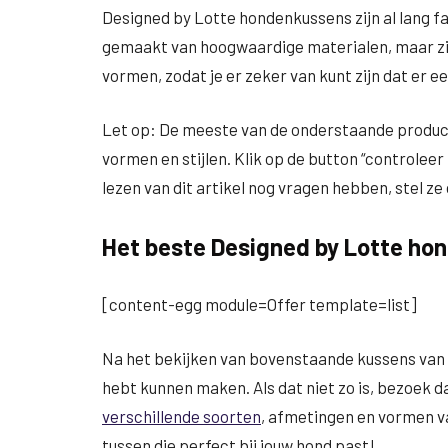
Designed by Lotte hondenkussens zijn al lang fav
gemaakt van hoogwaardige materialen, maar zijn
vormen, zodat je er zeker van kunt zijn dat er een
Let op: De meeste van de onderstaande producte
vormen en stijlen. Klik op de button “controleer 
lezen van dit artikel nog vragen hebben, stel ze
Het beste Designed by Lotte ho
[content-egg module=Offer template=list]
Na het bekijken van bovenstaande kussens van 
hebt kunnen maken. Als dat niet zo is, bezoek d
verschillende soorten
, afmetingen en vormen va
tussen die perfect bij jouw hond past!