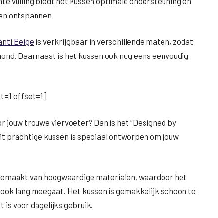
chte vulling biedt het kussen optimale ondersteuning en
 kan ontspannen.
nti Beige
is verkrijgbaar in verschillende maten, zodat
w hond. Daarnaast is het kussen ook nog eens eenvoudig
t=1 offset=1]
or jouw trouwe viervoeter? Dan is het “Designed by
Dit prachtige kussen is speciaal ontworpen om jouw
 is gemaakt van hoogwaardige materialen, waardoor het
r ook lang meegaat. Het kussen is gemakkelijk schoon te
is voor dagelijks gebruik.