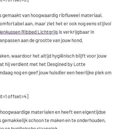
 is gemaakt van hoogwaardig ribfluweel materiaal.
omfortabel aan, maar ziet het er ook nog eens stijlvol
enkussen Ribbed Lichtgrijs
is verkrijgbaar in
aanpassen aan de grootte van jouw hond.
en, waardoor het altijd hygiënisch blijft voor jouw
at hij verdient met het Desgined by Lotte
daag nog en geef jouw huisdier een heerlijke plek om
t=1 offset=4]
hoogwaardige materialen en heeft een eigentijdse
n is gemakkelijk schoon te maken en te onderhouden,
sse en hygiënische slaapplek.