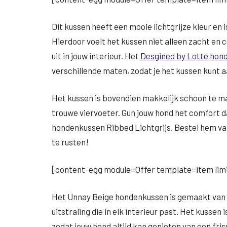
Dit kussen heeft een mooie lichtgrijze kleur en
Hierdoor voelt het kussen niet alleen zacht en c
uit in jouw interieur. Het
Desgined by Lotte hond
verschillende maten, zodat je het kussen kunt 
Het kussen is bovendien makkelijk schoon te mak
trouwe viervoeter. Gun jouw hond het comfort d
hondenkussen Ribbed Lichtgrijs. Bestel hem van
te rusten!
[content-egg module=Offer template=item limi
Het Unnay Beige hondenkussen is gemaakt van 
uitstraling die in elk interieur past. Het kusse
zodat jouw hond altijd kan genieten van een fri