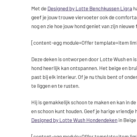
Met de
Designed by Lotte Benchkussen Ligra
ha
geef je jouw trouwe viervoeter ook de comforta
nog en zie hoe jouw hond geniet van zijn nieuwe 
[content-egg module=Offer template=item limi
Deze deken is ontworpen door Lotte Wush en is
hond heerlijk kan ontspannen. Het beige en brui
past bij elk interieur. Of je nu thuis bent of o
te liggen en te rusten.
Hij is gemakkelijk schoon te maken en kan in d
en schoon kunt houden. Geef je harige vriendje 
Designed by Lotte Wush Hondendeken
in Beige
[content-egg module=Offer template=item limi