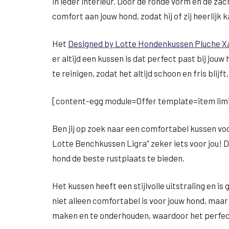
in ieder interieur. Door de ronde vorm en de za
comfort aan jouw hond, zodat hij of zij heerlijk
Het
Designed by Lotte Hondenkussen Pluche Xa
er altijd een kussen is dat perfect past bij jou
te reinigen, zodat het altijd schoon en fris blijft.
[content-egg module=Offer template=item limi
Ben jij op zoek naar een comfortabel kussen vo
Lotte Benchkussen Ligra” zeker iets voor jou! 
hond de beste rustplaats te bieden.
Het kussen heeft een stijlvolle uitstraling en
niet alleen comfortabel is voor jouw hond, maa
maken en te onderhouden, waardoor het perfect 