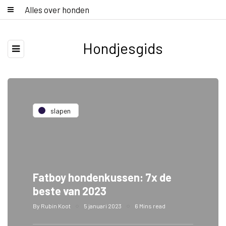
Alles over honden
Hondjesgids
slapen
Fatboy hondenkussen: 7x de
beste van 2023
By
Rubin Koot
5 januari 2023
6 Mins read