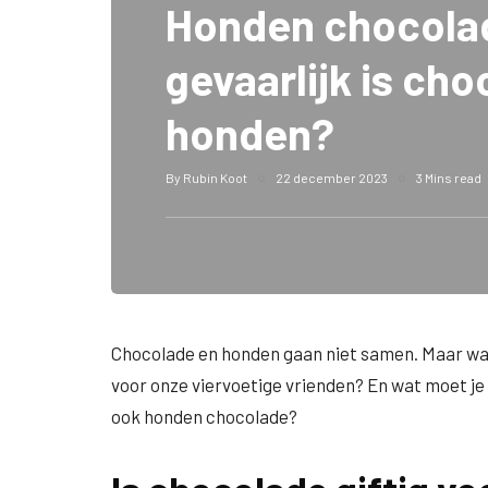
Honden chocola
gevaarlijk is ch
honden?
By
Rubin Koot
22 december 2023
3 Mins read
Chocolade en honden gaan niet samen. Maar waaro
voor onze viervoetige vrienden? En wat moet je 
ook honden chocolade?