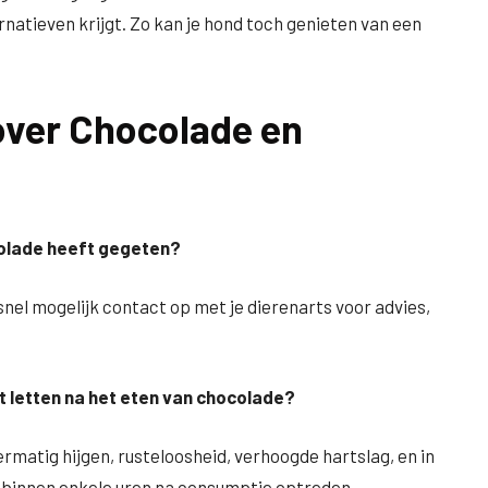
atieven krijgt. Zo kan je hond toch genieten van een
over Chocolade en
colade heeft gegeten?
snel mogelijk contact op met je dierenarts voor advies,
t letten na het eten van chocolade?
rmatig hijgen, rusteloosheid, verhoogde hartslag, en in
n binnen enkele uren na consumptie optreden.