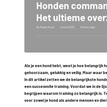
Honden commando
Het ultieme over
By
Rubin Koot
3 mei 2023
6 Mins read
Als je een hond hebt, weet je hoe belangrijk h
gehoorzaam, gelukkig en veilig. Maar waar b
In dit artikel zetten we de belangrijkste hon
een succesvolle training. Voordat we in de l
begrijpen waarom training zo belangrijk is. T
voor zowel je hond als andere mensen en dier