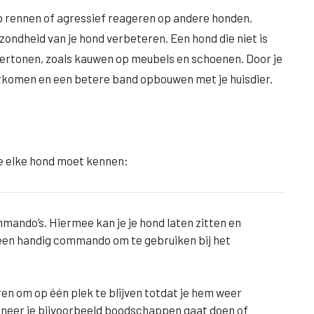
p rennen of agressief reageren op andere honden.
ondheid van je hond verbeteren. Een hond die niet is
vertonen, zoals kauwen op meubels en schoenen. Door je
orkomen en een betere band opbouwen met je huisdier.
e elke hond moet kennen:
mmando’s. Hiermee kan je je hond laten zitten en
ok een handig commando om te gebruiken bij het
ren om op één plek te blijven totdat je hem weer
nneer je bijvoorbeeld boodschappen gaat doen of