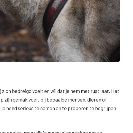
 zich bedreigd voelt en wil dat je hem met rust laat. Het
op zijn gemak voelt bij bepaalde mensen, dieren of
n je hond serieus te nemen en te proberen te begrijpen
 spelen, maar dit is meestal een teken dat ze