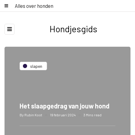
Alles over honden
Hondjesgids
slapen
Het slaapgedrag van jouw hond
By
Rubin Koot
19 februari 2024
3 Mins read