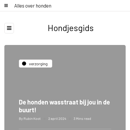
Alles over honden
Hondjesgids
verzorging
De honden wasstraat bij jou in de
buurt!
By
Rubin Koot
2 april 2024
3 Mins read