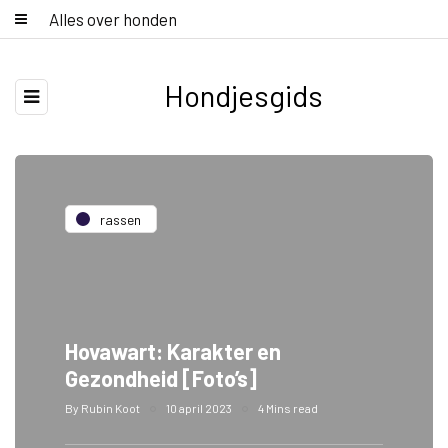
Alles over honden
Hondjesgids
rassen
Hovawart: Karakter en
Gezondheid [Foto’s]
By
Rubin Koot
10 april 2023
4 Mins read