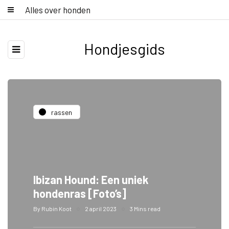
Alles over honden
Hondjesgids
rassen
Ibizan Hound: Een uniek
hondenras [Foto’s]
By
Rubin Koot
2 april 2023
3 Mins read