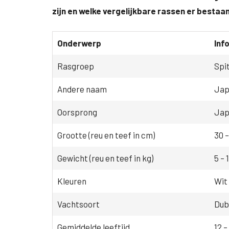
zijn en welke vergelijkbare rassen er bestaan
Onderwerp
Inf
Rasgroep
Spi
Andere naam
Jap
Oorsprong
Jap
Grootte (reu en teef in cm)
30 –
Gewicht (reu en teef in kg)
5 – 
Kleuren
Wit
Vachtsoort
Dubb
Gemiddelde leeftijd
12 –