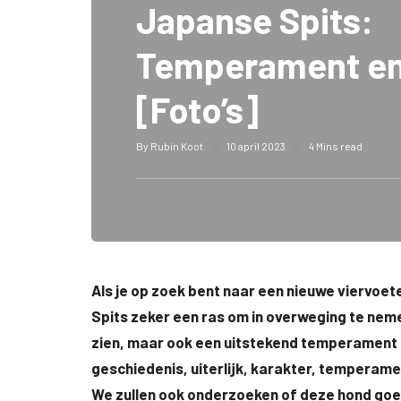
Japanse Spits:
Temperament en
[Foto’s]
By
Rubin Koot
10 april 2023
4 Mins read
Als je op zoek bent naar een nieuwe viervoet
Spits zeker een ras om in overweging te nemen
zien, maar ook een uitstekend temperament he
geschiedenis, uiterlijk, karakter, temperam
We zullen ook onderzoeken of deze hond goed