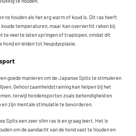
lukkig te houden.
n te houden als het erg warm of koud is. Dit ras heeft
 koude temperaturen, maar kan oververhit raken bij
t te veel te laten springen of traplopen, omdat dit
 hond en leiden tot heupdysplasie.
sport
een goede manieren om de Japanse Spits te stimuleren
lijven. Gehoorzaamheidstraining kan helpen bij het
men, terwijl hondensporten zoals behendigheid en
en en zijn mentale stimulatie te bevorderen.
 Spits een zeer slim ras is en graag leert. Het is
 houden om de aandacht van de hond vast te houden en