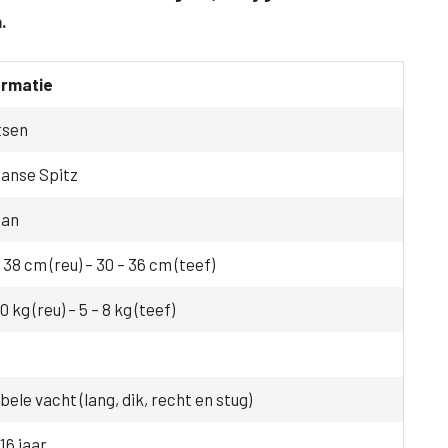
.
ormatie
tsen
anse Spitz
an
 38 cm (reu) – 30 – 36 cm (teef)
10 kg (reu) – 5 – 8 kg (teef)
ele vacht (lang, dik, recht en stug)
 16 jaar