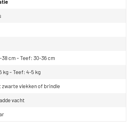
atie
s
-38 cm – Teef: 30-36 cm
6 kg – Teef: 4-5 kg
 zwarte vlekken of brindle
ladde vacht
ar