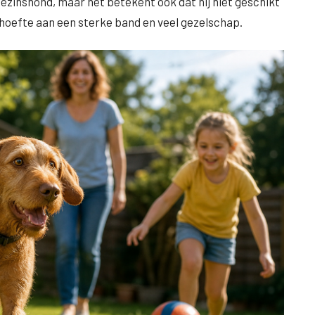
gezinshond, maar het betekent ook dat hij niet geschikt
behoefte aan een sterke band en veel gezelschap.