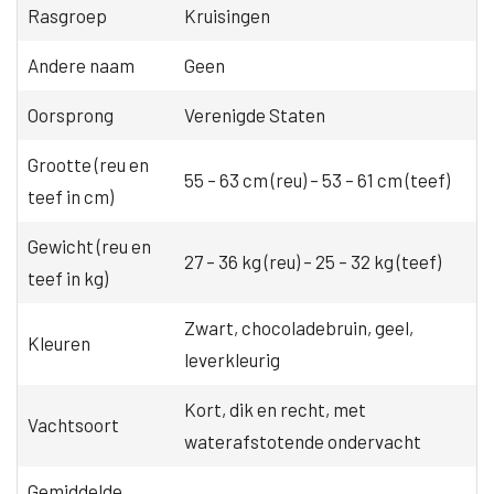
Rasgroep
Kruisingen
Andere naam
Geen
Oorsprong
Verenigde Staten
Grootte (reu en
55 – 63 cm (reu) – 53 – 61 cm (teef)
teef in cm)
Gewicht (reu en
27 – 36 kg (reu) – 25 – 32 kg (teef)
teef in kg)
Zwart, chocoladebruin, geel,
Kleuren
leverkleurig
Kort, dik en recht, met
Vachtsoort
waterafstotende ondervacht
Gemiddelde