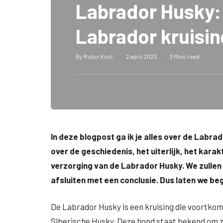
Labrador Husky:
Labrador kruisin
By
Rubin Koot
2 april 2023
3 Mins read
In deze blogpost ga ik je alles over de Labrad
over de geschiedenis, het uiterlijk, het kar
verzorging van de Labrador Husky. We zullen
afsluiten met een conclusie. Dus laten we be
De Labrador Husky is een kruising die voortkom
Siberische Husky. Deze hond staat bekend om zi