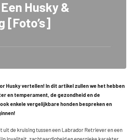
 Een Husky &
g [Foto’s]
or Husky vertellen! In dit artikel zullen we het hebben
akter en temperament, de gezondheid en de
 ook enkele vergelijkbare honden bespreken en
ginnen!
t uit de kruising tussen een Labrador Retriever en een
jn loyaliteit, zachtaardigheid en energieke karakter.