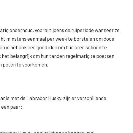
tig onderhoud, vooral tijdens de ruiperiode wanneer ze
vacht minstens eenmaal per week te borstelen om dode
len is het ook een goed idee om hun oren schoon te
 het belangrijk om hun tanden regelmatig te poetsen
n poten te voorkomen.
ar is met de Labrador Husky, zijn er verschillende
r een paar:
Labrador Husky is gekruist en ze hebben veel