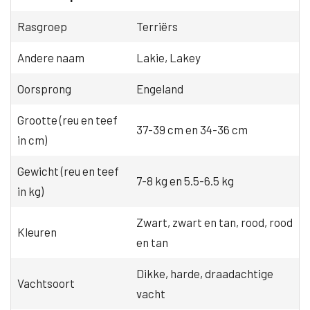
Rasgroep
Terriërs
Andere naam
Lakie, Lakey
Oorsprong
Engeland
Grootte (reu en teef
37-39 cm en 34-36 cm
in cm)
Gewicht (reu en teef
7-8 kg en 5.5-6.5 kg
in kg)
Zwart, zwart en tan, rood, rood
Kleuren
en tan
Dikke, harde, draadachtige
Vachtsoort
vacht