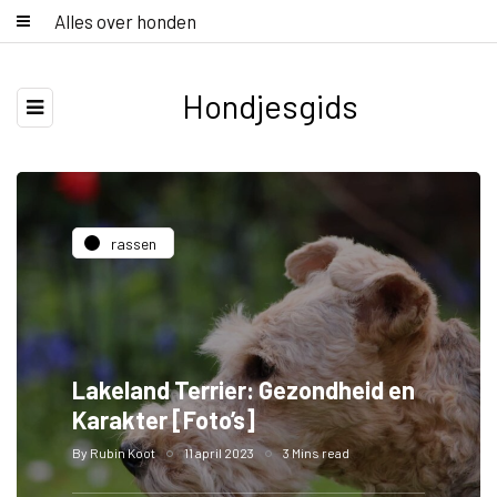
Alles over honden
Hondjesgids
rassen
Lakeland Terrier: Gezondheid en
Karakter [Foto’s]
By
Rubin Koot
11 april 2023
3 Mins read