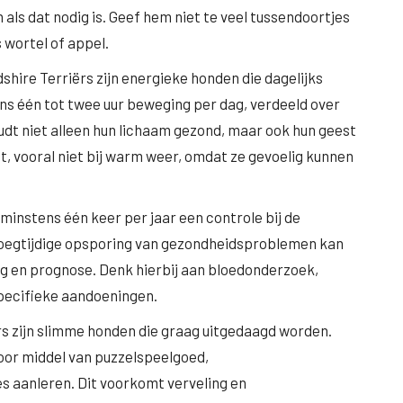
als dat nodig is. Geef hem niet te veel tussendoortjes
 wortel of appel.
dshire Terriërs zijn energieke honden die dagelijks
s één tot twee uur beweging per dag, verdeeld over
oudt niet alleen hun lichaam gezond, maar ook hun geest
st, vooral niet bij warm weer, omdat ze gevoelig kunnen
 minstens één keer per jaar een controle bij de
 Vroegtijdige opsporing van gezondheidsproblemen kan
ng en prognose. Denk hierbij aan bloedonderzoek,
pecifieke aandoeningen.
rs zijn slimme honden die graag uitgedaagd worden.
oor middel van puzzelspeelgoed,
s aanleren. Dit voorkomt verveling en