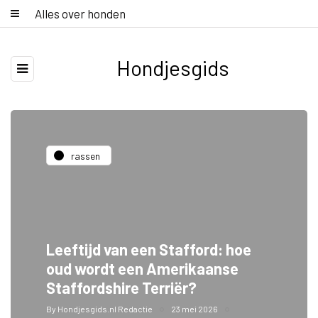
Alles over honden
Hondjesgids
rassen
Leeftijd van een Stafford: hoe
oud wordt een Amerikaanse
Staffordshire Terriër?
By
Hondjesgids.nl Redactie
23 mei 2026