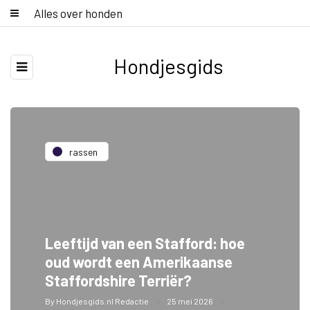
Alles over honden
Hondjesgids
rassen
Leeftijd van een Stafford: hoe
oud wordt een Amerikaanse
Staffordshire Terriër?
By
Hondjesgids.nl Redactie
25 mei 2026