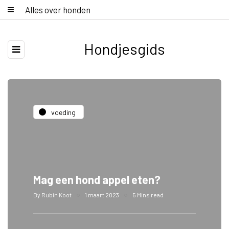
Alles over honden
Hondjesgids
voeding
Mag een hond appel eten?
By
Rubin Koot
1 maart 2023
5 Mins read