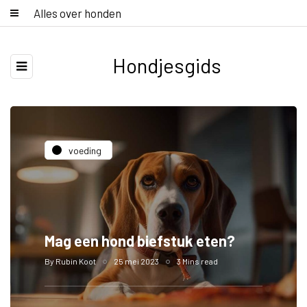
Alles over honden
Hondjesgids
voeding
Mag een hond biefstuk eten?
By
Rubin Koot
25 mei 2023
3 Mins read