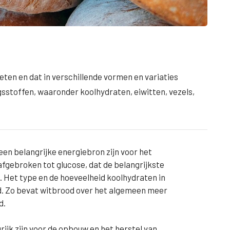
eten en dat in verschillende vormen en variaties
gsstoffen, waaronder koolhydraten, eiwitten, vezels,
en belangrijke energiebron zijn voor het
fgebroken tot glucose, dat de belangrijkste
. Het type en de hoeveelheid koolhydraten in
od. Zo bevat witbrood over het algemeen meer
d.
rijk zijn voor de opbouw en het herstel van