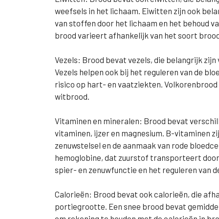
weefsels in het lichaam. Eiwitten zijn ook be
van stoffen door het lichaam en het behoud va
brood varieert afhankelijk van het soort broo
Vezels: Brood bevat vezels, die belangrijk zij
Vezels helpen ook bij het reguleren van de bl
risico op hart- en vaatziekten. Volkorenbroo
witbrood.
Vitaminen en mineralen: Brood bevat verschil
vitaminen, ijzer en magnesium. B-vitaminen zi
zenuwstelsel en de aanmaak van rode bloedcell
hemoglobine, dat zuurstof transporteert door
spier- en zenuwfunctie en het reguleren van d
Calorieën: Brood bevat ook calorieën, die afha
portiegrootte. Een snee brood bevat gemiddeld
om rekening te houden met de calorieën in broo