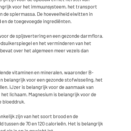
langrijk voor het immuunsysteem, het transport
n de spiermassa. De hoeveelheid eiwitten in
d en de toegevoegde ingrediënten.
n voor de spijsvertering en een gezonde darmflora.
oedsuikerspiegel en het verminderen van het
d bevat over het algemeen meer vezels dan
lende vitaminen en mineralen, waaronder B-
jn belangrijk voor een gezonde stofwisseling, het
en. IJzer is belangrijk voor de aanmaak van
 het lichaam. Magnesium is belangrijk voor de
e bloeddruk.
nkelijk zijn van het soort brood en de
 tussen de 70 en 120 calorieën. Het is belangrijk
d als je op je gewicht let.