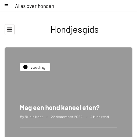
Alles over honden
Hondjesgids
voeding
Mag een hond kaneel eten?
By
Rubin Koot
22 december 2022
4 Mins read