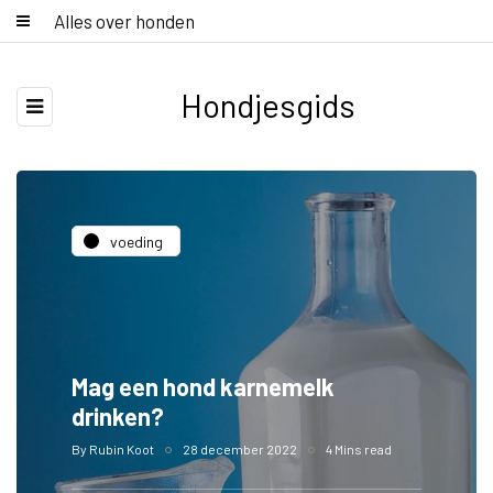
Alles over honden
Hondjesgids
voeding
Mag een hond karnemelk
drinken?
By
Rubin Koot
28 december 2022
4 Mins read