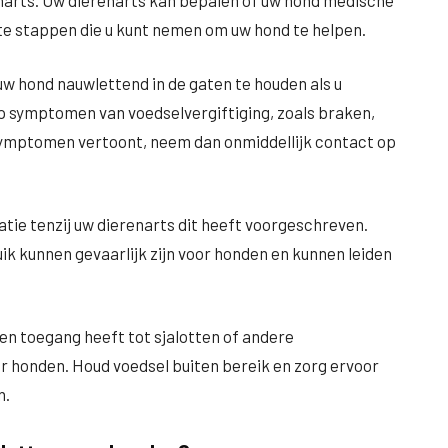
narts. Uw dierenarts kan bepalen of uw hond medische
ste stappen die u kunt nemen om uw hond te helpen.
uw hond nauwlettend in de gaten te houden als u
op symptomen van voedselvergiftiging, zoals braken,
d symptomen vertoont, neem dan onmiddellijk contact op
ie tenzij uw dierenarts dit heeft voorgeschreven.
uik kunnen gevaarlijk zijn voor honden en kunnen leiden
en toegang heeft tot sjalotten of andere
or honden. Houd voedsel buiten bereik en zorg ervoor
n.