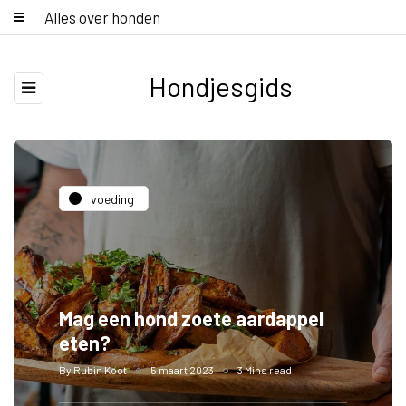
Alles over honden
Hondjesgids
voeding
Mag een hond zoete aardappel
eten?
By
Rubin Koot
5 maart 2023
3 Mins read