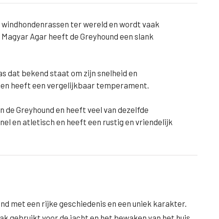
e windhondenrassen ter wereld en wordt vaak
de Magyar Agar heeft de Greyhound een slank
as dat bekend staat om zijn snelheid en
ar en heeft een vergelijkbaar temperament.
an de Greyhound en heeft veel van dezelfde
el en atletisch en heeft een rustig en vriendelijk
nd met een rijke geschiedenis en een uniek karakter.
vaak gebruikt voor de jacht en het bewaken van het huis.