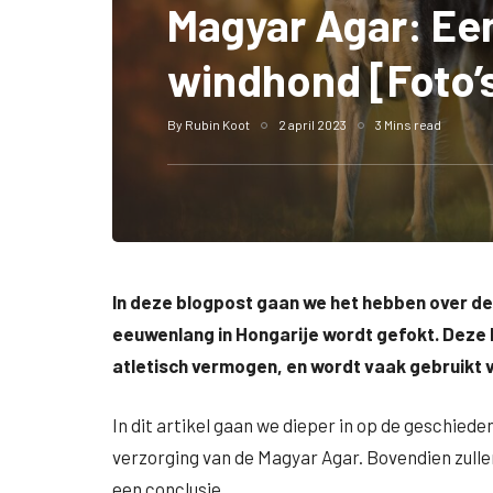
Magyar Agar: Ee
windhond [Foto’
By
Rubin Koot
2 april 2023
3 Mins read
In deze blogpost gaan we het hebben over de
eeuwenlang in Hongarije wordt gefokt. Deze 
atletisch vermogen, en wordt vaak gebruikt v
In dit artikel gaan we dieper in op de geschiede
verzorging van de Magyar Agar. Bovendien zull
een conclusie.