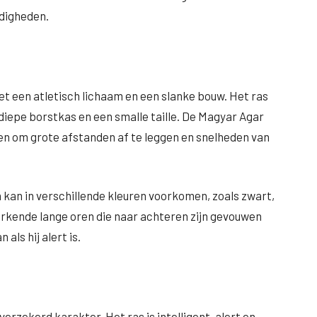
rdigheden.
t een atletisch lichaam en een slanke bouw. Het ras
 diepe borstkas en een smalle taille. De Magyar Agar
len om grote afstanden af te leggen en snelheden van
n kan in verschillende kleuren voorkomen, zoals zwart,
merkende lange oren die naar achteren zijn gevouwen
ls hij alert is.
erzekerd karakter. Het ras is intelligent, alert en