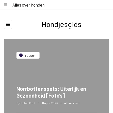
Alles over honden
Hondjesgids
rassen
Norrbottenspets: Uiterlijk en
Gezondheid [Foto’s]
By
Rubin Koot
11 april 2023
4 Mins read