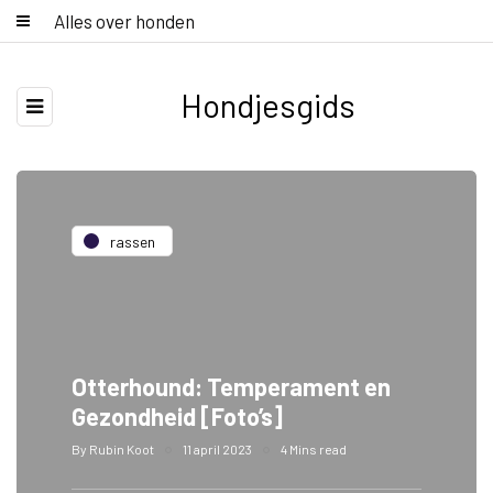
Alles over honden
Hondjesgids
rassen
Otterhound: Temperament en
Gezondheid [Foto’s]
By
Rubin Koot
11 april 2023
4 Mins read